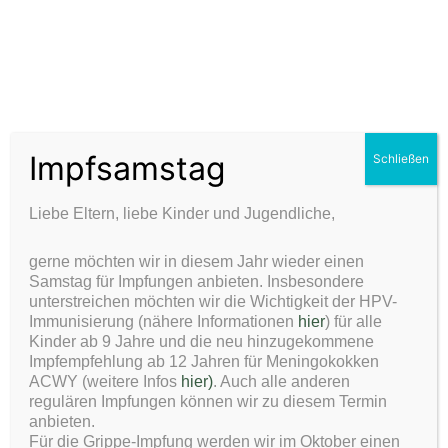
Ein Schwerpunkt unserer Arbeit ist die Betreuung von
Früh- und kranken Neugeborenen. Gerade nach einem
holprigen Start ins Leben benötigen diese Kinder eine
spezialisierte Weiterbetreuung.
Mit unserer Erfahrung in der Neonatologie begleiten wir
Impfsamstag
Schließen
Sie als Familie beim guten Start ins Leben und möchten
zu einer bestmöglichen Entwicklung des Kindes
Liebe Eltern, liebe Kinder und Jugendliche,
beitragen.
gerne möchten wir in diesem Jahr wieder einen
Hier arbeiten wir auch eng mit anderen Einrichtungen
Samstag für Impfungen anbieten. Insbesondere
zusammen.
unterstreichen möchten wir die Wichtigkeit der HPV-
Immunisierung (nähere Informationen
hier
) für alle
Kinder ab 9 Jahre und die neu hinzugekommene
Impfempfehlung ab 12 Jahren für Meningokokken
ACWY (weitere Infos
hier)
. Auch alle anderen
regulären Impfungen können wir zu diesem Termin
anbieten.
Für die Grippe-Impfung werden wir im Oktober einen